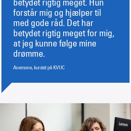
betydet rigtig meget. Hun
forstår mig og hjælper til
med gode råd. Det har
betydet rigtig meget for mig,
at jeg kunne følge mine
drømme.
Anemone, kursist på KVUC